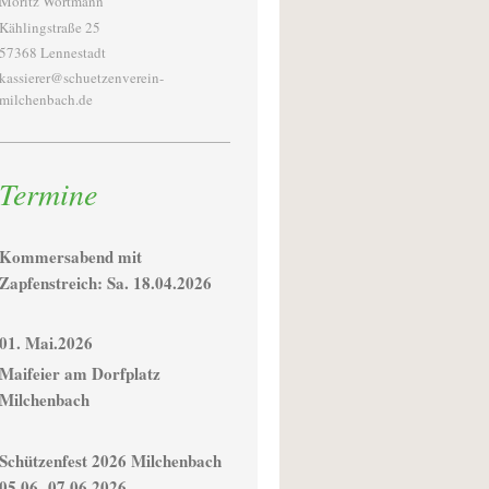
Moritz Wortmann
Kählingstraße 25
57368 Lennestadt
kassierer@schuetzenverein-
milchenbach.de
Termine
Kommersabend mit
Zapfenstreich: Sa. 18.04.2026
01. Mai.2026
Maifeier am Dorfplatz
Milchenbach
Schützenfest 2026 Milchenbach
05.06- 07.06.2026