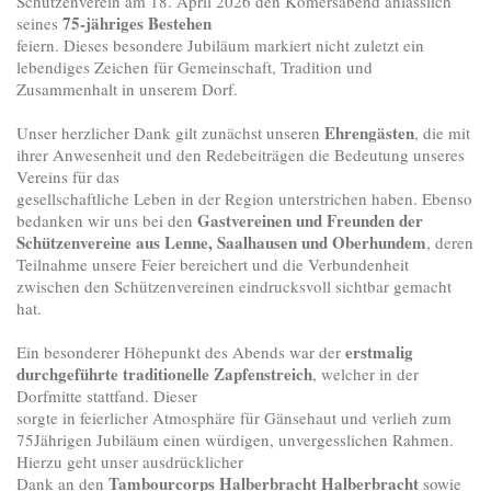
Schützenverein am 18. April 2026 den Komersabend anlässlich 
75‑jähriges Bestehen
seines 
feiern. Dieses besondere Jubiläum markiert nicht zuletzt ein 
lebendiges Zeichen für Gemeinschaft, Tradition und 
Zusammenhalt in unserem Dorf.
Ehrengästen
Unser herzlicher Dank gilt zunächst unseren 
, die mit 
ihrer Anwesenheit und den Redebeiträgen die Bedeutung unseres 
Vereins für das

gesellschaftliche Leben in der Region unterstrichen haben. Ebenso 
Gastvereinen und Freunden der 
bedanken wir uns bei den 
Schützenvereine aus Lenne, Saalhausen und Oberhundem
, deren

Teilnahme unsere Feier bereichert und die Verbundenheit 
zwischen den Schützenvereinen eindrucksvoll sichtbar gemacht 
hat.
erstmalig 
Ein besonderer Höhepunkt des Abends war der 
durchgeführte traditionelle Zapfenstreich
, welcher in der 
Dorfmitte stattfand. Dieser

sorgte in feierlicher Atmosphäre für Gänsehaut und verlieh zum 
75Jährigen Jubiläum einen würdigen, unvergesslichen Rahmen. 
Hierzu geht un
ser ausdrücklicher

Tambourcorps Halberbracht Halberbracht
Dank an den
sowie 